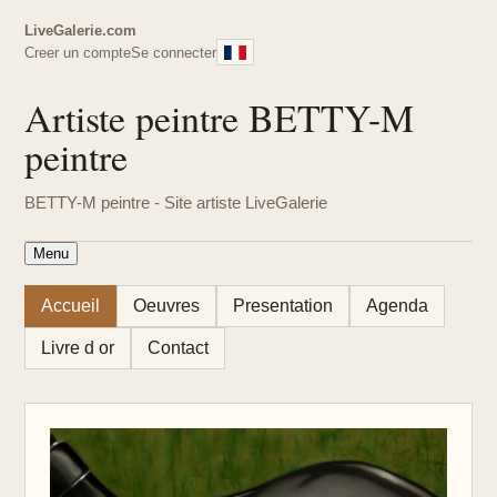
LiveGalerie.com
Creer un compte
Se connecter
Artiste peintre BETTY-M
peintre
BETTY-M peintre - Site artiste LiveGalerie
Menu
Accueil
Oeuvres
Presentation
Agenda
Livre d or
Contact